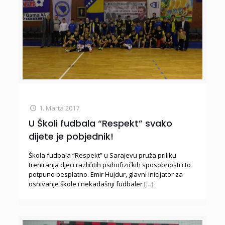
1. Marta 2017.
U Školi fudbala “Respekt” svako
dijete je pobjednik!
Škola fudbala “Respekt” u Sarajevu pruža priliku
treniranja djeci različitih psihofizičkih sposobnosti i to
potpuno besplatno. Emir Hujdur, glavni inicijator za
osnivanje škole i nekadašnji fudbaler
[…]