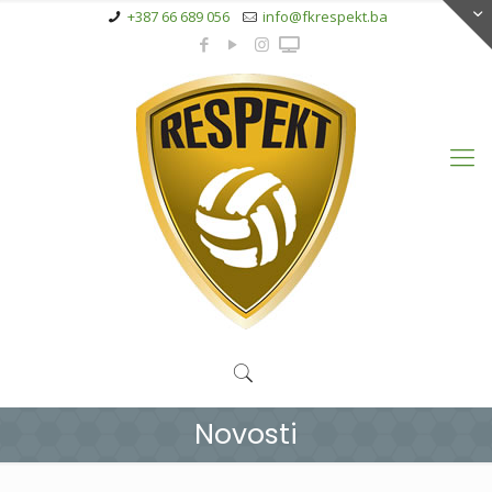
+387 66 689 056
info@fkrespekt.ba
Novosti