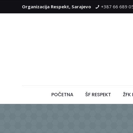
Organizacija Respekt, Sarajevo
+387 66 689 0
POČETNA
ŠF RESPEKT
ŽFK