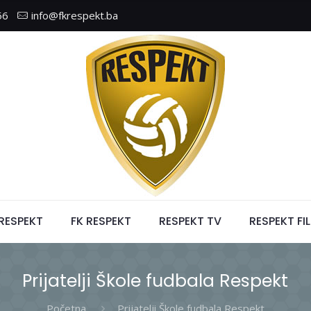
56
info@fkrespekt.ba
 RESPEKT
FK RESPEKT
RESPEKT TV
RESPEKT FI
Prijatelji Škole fudbala Respekt
Početna
Prijatelji Škole fudbala Respekt