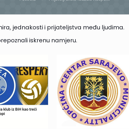
ira, jednakosti i prijateljstva među ljudima.
prepoznali iskrenu namjeru.