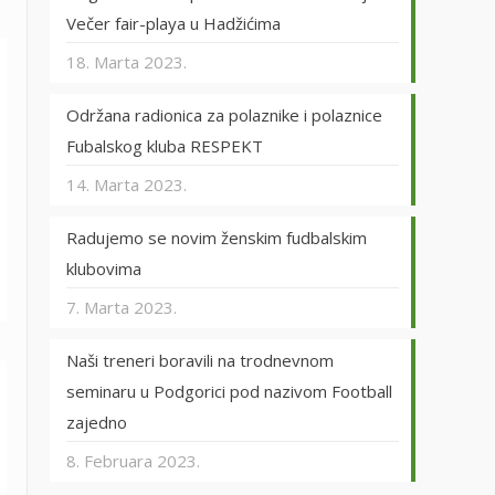
Večer fair-playa u Hadžićima
18. Marta 2023.
Održana radionica za polaznike i polaznice
Fubalskog kluba RESPEKT
14. Marta 2023.
Radujemo se novim ženskim fudbalskim
klubovima
7. Marta 2023.
Naši treneri boravili na trodnevnom
seminaru u Podgorici pod nazivom Football
zajedno
8. Februara 2023.