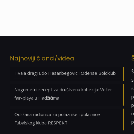
Najnoviji članci/videa
Š
Hvala dragi Edo Hasanbegovic i Odense Boldklub
S
s
Nogometni recept za društvenu koheziju: Večer
p
fair-playa u Hadžićima
p
r
Održana radionica za polaznike i polaznice
p
Fubalskog kluba RESPEKT