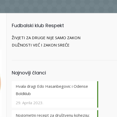
Fudbalski klub Respekt
ŽIVJETI ZA DRUGE NIJE SAMO ZAKON
DUŽNOSTI VEĆ I ZAKON SREĆE
Najnoviji članci
Hvala dragi Edo Hasanbegovic i Odense
Boldklub
29. Aprila 2023.
Nogometni recept za društvenu koheziju: