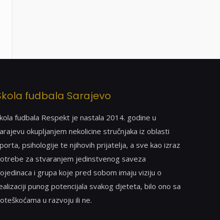
Škola fudbala Sarajevo
kola fudbala Respekt je nastala 2014. godine u
arajevu okupljanjem nekolicine stručnjaka iz oblasti
porta, psihologije te njihovih prijatelja, a sve kao izraz
otrebe za stvaranjem jedinstvenog saveza
ojedinaca i grupa koje pred sobom imaju viziju o
ealizaciji punog potencijala svakog djeteta, bilo ono sa
oteškoćama u razvoju ili ne.