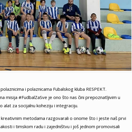
a polaznicima i polaznicama Fubalskog kluba RESPEKT.
a misija #FudbalZaSve je ono što nas čini prepoznatljivim u
o alat za socijalnu koheziju i integraciju.
 i kreativnim metodama razgovarali o onome što i jeste naš prvi
ednakosti i timskom radu i zajedništvu i još jednom promovisali