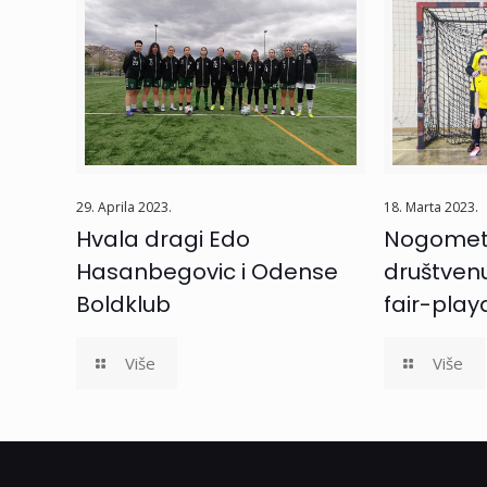
29. Aprila 2023.
18. Marta 2023.
Hvala dragi Edo
Nogometn
Hasanbegovic i Odense
društvenu
Boldklub
fair-play
Više
Više