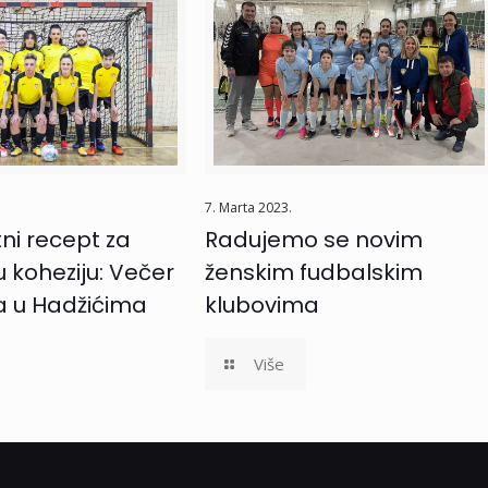
7. Marta 2023.
i recept za
Radujemo se novim
 koheziju: Večer
ženskim fudbalskim
a u Hadžićima
klubovima
Više