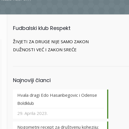
Fudbalski klub Respekt
ŽIVJETI ZA DRUGE NIJE SAMO ZAKON
DUŽNOSTI VEĆ I ZAKON SREĆE
Najnoviji članci
Hvala dragi Edo Hasanbegovic i Odense
Boldklub
29. Aprila 2023.
Nogometni recept za društvenu koheziju: