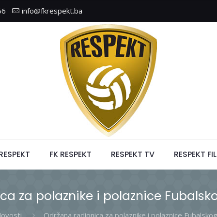
56
info@fkrespekt.ba
 RESPEKT
FK RESPEKT
RESPEKT TV
RESPEKT FI
ca za polaznike i polaznice Fubalsk
ovosti
Održana radionica za polaznike i polaznice Fubalsk