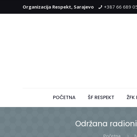
Organizacija Respekt, Sarajevo
+387 66 689 0
POČETNA
ŠF RESPEKT
ŽFK
Održana radioni
Početna
N