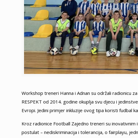
Workshop treneri Hanna i Adnan su održali radionicu z
RESPEKT od 2014. godine okuplja svu djecu i jedinstven
Evropi. Jedini primjer inkluzije ovog tipa koristi fudbal ka
Kroz radionice Football Zajedno treneri su inovativnim
postulat – nediskriminacija i tolerancija, o fairplayu, j