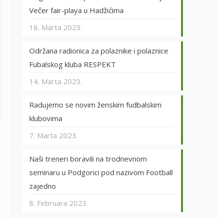
Večer fair-playa u Hadžićima
18. Marta 2023.
Održana radionica za polaznike i polaznice
Fubalskog kluba RESPEKT
14. Marta 2023.
Radujemo se novim ženskim fudbalskim
klubovima
7. Marta 2023.
Naši treneri boravili na trodnevnom
seminaru u Podgorici pod nazivom Football
zajedno
8. Februara 2023.