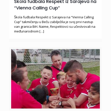
Škola fudbala Respekt iz Sarajeva na
“Vienna Calling Cup”
Škola fudbala Respekt iz Sarajeva na “Vienna Calling
Cup” takmičenju u Beču zabilježila je svoj prvi nastup
van granica BiH. Naime, Respektovci su učestvovali na
međunarodnom
[…]