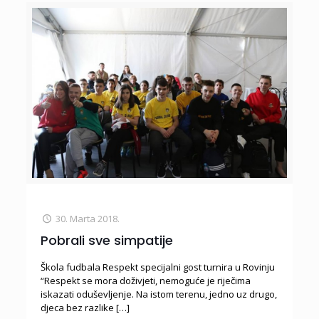
30. Marta 2018.
Pobrali sve simpatije
Škola fudbala Respekt specijalni gost turnira u Rovinju
“Respekt se mora doživjeti, nemoguće je riječima
iskazati oduševljenje. Na istom terenu, jedno uz drugo,
djeca bez razlike
[…]