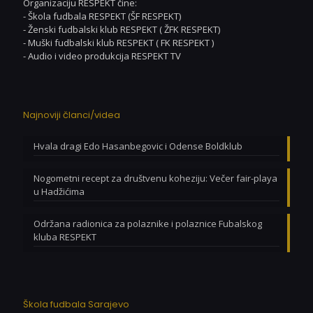
Organizaciju RESPEKT čine:
- Škola fudbala RESPEKT (ŠF RESPEKT)
- Ženski fudbalski klub RESPEKT ( ŽFK RESPEKT)
- Muški fudbalski klub RESPEKT ( FK RESPEKT )
- Audio i video produkcija RESPEKT TV
Najnoviji članci/videa
Hvala dragi Edo Hasanbegovic i Odense Boldklub
Nogometni recept za društvenu koheziju: Večer fair-playa
u Hadžićima
Održana radionica za polaznike i polaznice Fubalskog
kluba RESPEKT
Škola fudbala Sarajevo