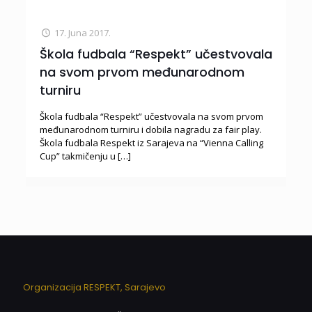
17. Juna 2017.
Škola fudbala “Respekt” učestvovala
na svom prvom međunarodnom
turniru
Škola fudbala “Respekt” učestvovala na svom prvom
međunarodnom turniru i dobila nagradu za fair play.
Škola fudbala Respekt iz Sarajeva na “Vienna Calling
Cup” takmičenju u
[…]
Organizacija RESPEKT, Sarajevo