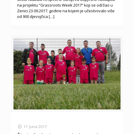
na projektu “Grassroots Week 2017” koji se održao u
Zenici 23.09.2017. godine na kojem je učestvovalo više
od 900 djevojčica
[…]
17. Juna 2017.