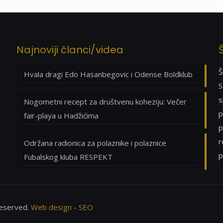
Najnoviji članci/videa
Š
Hvala dragi Edo Hasanbegovic i Odense Boldklub
S
s
Nogometni recept za društvenu koheziju: Večer
p
fair-playa u Hadžićima
p
r
Održana radionica za polaznike i polaznice
p
Fubalskog kluba RESPEKT
 Reserved.
Web design - SEO