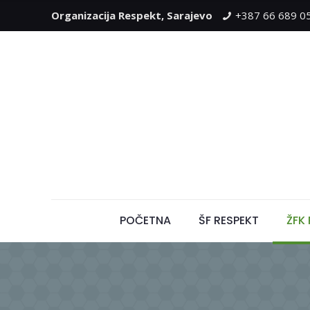
Organizacija Respekt, Sarajevo
+387 66 689 0
POČETNA
ŠF RESPEKT
ŽFK