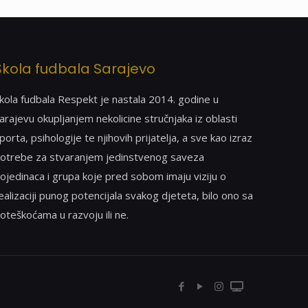
Škola fudbala Sarajevo
kola fudbala Respekt je nastala 2014. godine u
arajevu okupljanjem nekolicine stručnjaka iz oblasti
porta, psihologije te njihovih prijatelja, a sve kao izraz
otrebe za stvaranjem jedinstvenog saveza
ojedinaca i grupa koje pred sobom imaju viziju o
ealizaciji punog potencijala svakog djeteta, bilo ono sa
oteškoćama u razvoju ili ne.