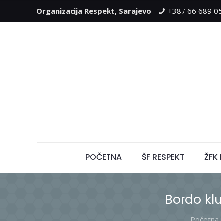
Organizacija Respekt, Sarajevo
+387 66 689 0
POČETNA
ŠF RESPEKT
ŽFK
Bordo kl
Početna