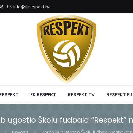
56
info@fkrespekt.ba
 RESPEKT
FK RESPEKT
RESPEKT TV
RESPEKT FI
ub ugostio Školu fudbala “Respekt” 
Novosti
Bordo klub ugostio Školu fudbala “Respekt” 