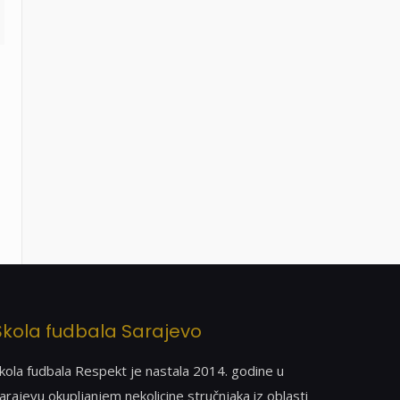
Škola fudbala Sarajevo
kola fudbala Respekt je nastala 2014. godine u
arajevu okupljanjem nekolicine stručnjaka iz oblasti