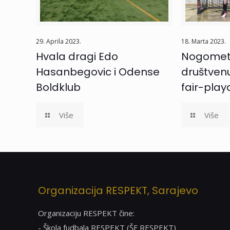
29. Aprila 2023.
18. Marta 2023.
Hvala dragi Edo
Nogometn
Hasanbegovic i Odense
društvenu
Boldklub
fair-play
Više
Više
Organizacija RESPEKT, Sarajevo
Organizaciju RESPEKT čine:
- Škola fudbala RESPEKT (ŠF RESPEKT)