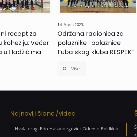
14. Marta 2023.
i recept za
Održana radionica za
 koheziju: Večer
polaznike i polaznice
a u Hadžićima
Fubalskog kluba RESPEKT
Više
Najnoviji članci/videa
Š
Hvala dragi Edo Hasanbegovic i Odense Boldklub
S