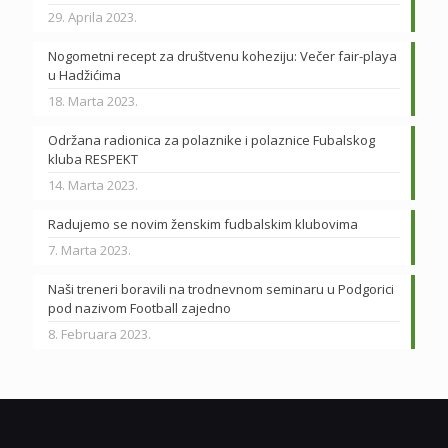
29. Aprila 2023.
Nogometni recept za društvenu koheziju: Večer fair-playa
u Hadžićima
18. Marta 2023.
Održana radionica za polaznike i polaznice Fubalskog
kluba RESPEKT
14. Marta 2023.
Radujemo se novim ženskim fudbalskim klubovima
7. Marta 2023.
Naši treneri boravili na trodnevnom seminaru u Podgorici
pod nazivom Football zajedno
8. Februara 2023.