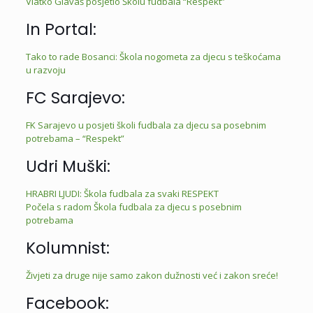
Vlatko Glavaš posjetio Školu fudbala “Respekt”
In Portal:
Tako to rade Bosanci: Škola nogometa za djecu s teškoćama
u razvoju
FC Sarajevo:
FK Sarajevo u posjeti školi fudbala za djecu sa posebnim
potrebama – “Respekt”
Udri Muški:
HRABRI LJUDI: Škola fudbala za svaki RESPEKT
Počela s radom Škola fudbala za djecu s posebnim
potrebama
Kolumnist:
Živjeti za druge nije samo zakon dužnosti već i zakon sreće!
Facebook: