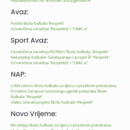
Fußballdressen für 90 Kinder und Jugendliche
Avaz:
Počela škola fudbala ‘Respekt’
Ozvaničena saradnja “Respekta” i “CIMIC-a”
Sport Avaz:
Ozvaničena saradnja NS/FBiH i Škole fudbala „Respekt“
Nekadašnji fudbaler Galatasaraja u posjeti ŠF “Respekt”
Ozvaničena saradnja “Respekta” i “CIMIC-a”
NAP:
U BiH uskoro škola fudbala za djecu s posebnim potrebama
.
Prvotimci Sarajeva na treningu ugostili polaznike Škole
fudbala “Respekt”
Vlatko Glavaš posjetio Školu fudbala “Respekt”
Novo Vrijeme:
BiH dobija školu fudbala za djecu s posebnim potrebama