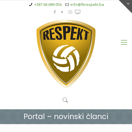
+387 66 689 056
info@fkrespekt.ba
Portal – novinski članci