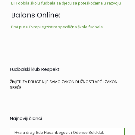
BiH dobila školu fudbala za djecu sa poteškoćama u razvoju
Balans Online:
Prvi put u Evropi egzistira specifična škola fudbala
Fudbalski klub Respekt
ŽIVJETI ZA DRUGE NIJE SAMO ZAKON DUŽNOSTI VEĆ I ZAKON
SREĆE
Najnoviji članci
Hvala dragi Edo Hasanbegovic i Odense Boldklub