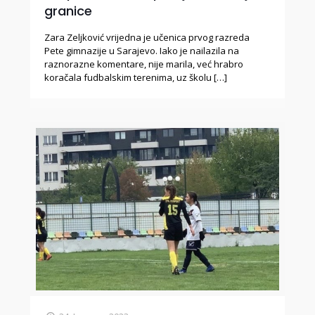
granice
Zara Zeljković vrijedna je učenica prvog razreda
Pete gimnazije u Sarajevo. Iako je nailazila na
raznorazne komentare, nije marila, već hrabro
koračala fudbalskim terenima, uz školu
[…]