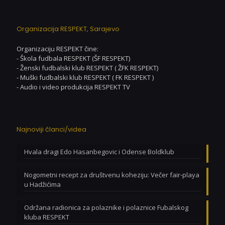
Organizacija RESPEKT, Sarajevo
Organizaciju RESPEKT čine:
- Škola fudbala RESPEKT (ŠF RESPEKT)
- Ženski fudbalski klub RESPEKT ( ŽFK RESPEKT)
- Muški fudbalski klub RESPEKT ( FK RESPEKT )
- Audio i video produkcija RESPEKT TV
Najnoviji članci/videa
Hvala dragi Edo Hasanbegovic i Odense Boldklub
Nogometni recept za društvenu koheziju: Večer fair-playa
u Hadžićima
Održana radionica za polaznike i polaznice Fubalskog
kluba RESPEKT