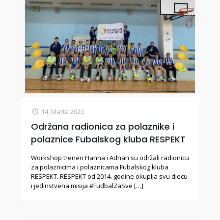
14. Marta 2023.
Održana radionica za polaznike i
polaznice Fubalskog kluba RESPEKT
Workshop treneri Hanna i Adnan su održali radionicu
za polaznicima i polaznicama Fubalskog kluba
RESPEKT. RESPEKT od 2014. godine okuplja svu djecu
i jedinstvena misija #FudbalZaSve
[…]