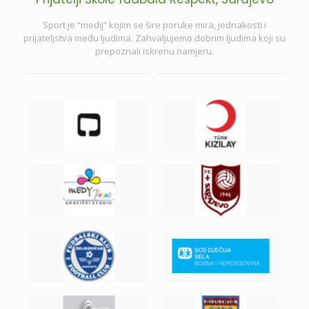
Sport je “medij” kojim se šire poruke mira, jednakosti i
prijateljstva među ljudima. Zahvaljujemo dobrim ljudima koji su
prepoznali iskrenu namjeru.