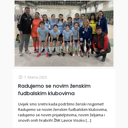
7. Marta 2023.
Radujemo se novim ženskim
fudbalskim klubovima
Uvijek smo sretni kada podržimo ženski nogomet!
Radujemo se novim ženskim fudbalskim klubovima,
radujemo se novim prijateljstvima, novim željama i
snovih onih hrabrih! ŽNK Lavice Visoko
[…]