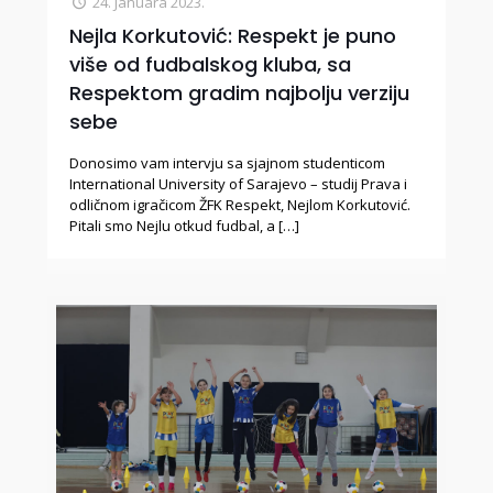
24. Januara 2023.
Nejla Korkutović: Respekt je puno
više od fudbalskog kluba, sa
Respektom gradim najbolju verziju
sebe
Donosimo vam intervju sa sjajnom studenticom
International University of Sarajevo – studij Prava i
odličnom igračicom ŽFK Respekt, Nejlom Korkutović.
Pitali smo Nejlu otkud fudbal, a
[…]