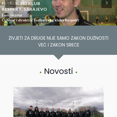
FUDBALSKI KLUB
RESPEKT, SARAJEVO
Emir Hujdur
Osnivač i direktor Fudbalskog kluba Respekt
ŽIVJETI ZA DRUGE NIJE SAMO ZAKON DUŽNOSTI
VEĆ I ZAKON SREĆE
Novosti