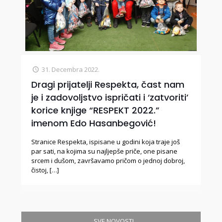
31. Decembra 2022.
Dragi prijatelji Respekta, čast nam
je i zadovoljstvo ispričati i ‘zatvoriti’
korice knjige “RESPEKT 2022.”
imenom Edo Hasanbegović!
Stranice Respekta, ispisane u godini koja traje još
par sati, na kojima su najljepše priče, one pisane
srcem i dušom, završavamo pričom o jednoj dobroj,
čistoj,
[…]
SVE NOVOSTI