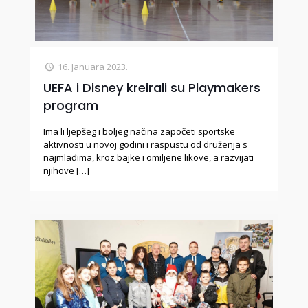
16. Januara 2023.
UEFA i Disney kreirali su Playmakers
program
Ima li ljepšeg i boljeg načina započeti sportske
aktivnosti u novoj godini i raspustu od druženja s
najmlađima, kroz bajke i omiljene likove, a razvijati
njihove
[…]