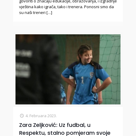
govoriti o značaju edukacije, obrazovanja, i izgradnje
vještina kako igrača, tako i trenera. Ponosni smo da
su naši treneri
[…]
4. Februara 2023.
Zara Zeljković: Uz fudbal, u
Respektu, stalno pomjeram svoje