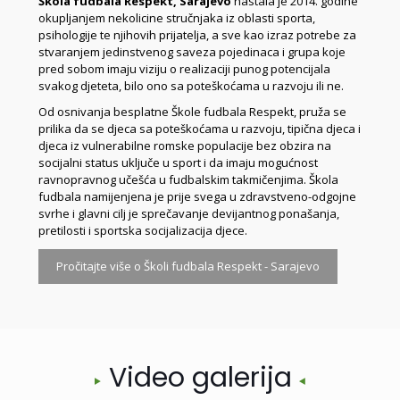
Škola fudbala Respekt, Sarajevo
nastala je 2014. godine
okupljanjem nekolicine stručnjaka iz oblasti sporta,
psihologije te njihovih prijatelja, a sve kao izraz potrebe za
stvaranjem jedinstvenog saveza pojedinaca i grupa koje
pred sobom imaju viziju o realizaciji punog potencijala
svakog djeteta, bilo ono sa poteškoćama u razvoju ili ne.
Od osnivanja besplatne Škole fudbala Respekt, pruža se
prilika da se djeca sa poteškoćama u razvoju, tipična djeca i
djeca iz vulnerabilne romske populacije bez obzira na
socijalni status uključe u sport i da imaju mogućnost
ravnopravnog učešća u fudbalskim takmičenjima. Škola
fudbala namijenjena je prije svega u zdravstveno-odgojne
svrhe i glavni cilj je sprečavanje devijantnog ponašanja,
pretilosti i sportska socijalizacija djece.
Pročitajte više o Školi fudbala Respekt - Sarajevo
Video galerija