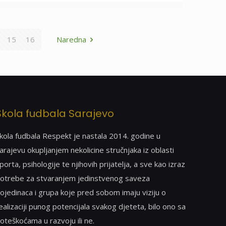
15
16
Naredna
Škola fudbala Sarajevo
kola fudbala Respekt je nastala 2014. godine u
arajevu okupljanjem nekolicine stručnjaka iz oblasti
porta, psihologije te njihovih prijatelja, a sve kao izraz
otrebe za stvaranjem jedinstvenog saveza
ojedinaca i grupa koje pred sobom imaju viziju o
ealizaciji punog potencijala svakog djeteta, bilo ono sa
oteškoćama u razvoju ili ne.