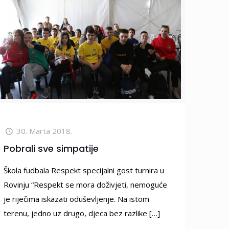
30. Marta 2018.
Pobrali sve simpatije
Škola fudbala Respekt specijalni gost turnira u
Rovinju “Respekt se mora doživjeti, nemoguće
je riječima iskazati oduševljenje. Na istom
terenu, jedno uz drugo, djeca bez razlike
[…]