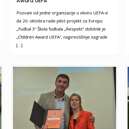
Award UEFA“
Pozvani od jedne organizacije u okviru UEFA-e
da 20. oktobra rade pilot-projekt za Evropu
„Fudbal 3“ Škola fudbala „Respekt“ dobitnik je
„Children Award UEFA“, najprestižnije nagrade
[…]