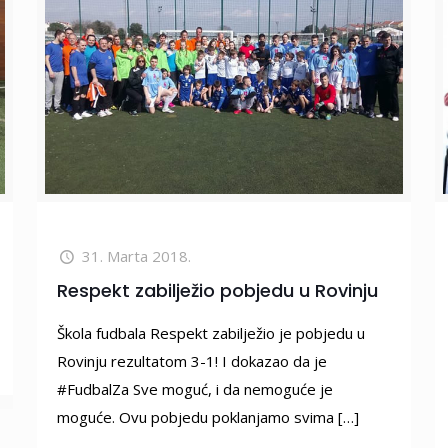
31. Marta 2018.
Respekt zabilježio pobjedu u Rovinju
Škola fudbala Respekt zabilježio je pobjedu u
Rovinju rezultatom 3-1! I dokazao da je
#FudbalZa Sve moguć, i da nemoguće je
moguće. Ovu pobjedu poklanjamo svima
[…]