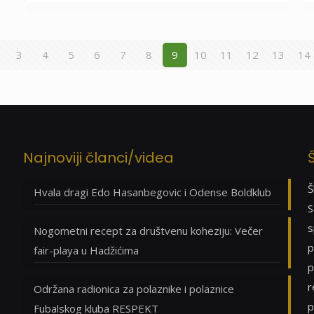
3
4
5
6
7
8
9
10
11
12
13
14
Najnoviji članci/videa
Š
Hvala dragi Edo Hasanbegovic i Odense Boldklub
S
s
Nogometni recept za društvenu koheziju: Večer
p
fair-playa u Hadžićima
p
r
Održana radionica za polaznike i polaznice
p
Fubalskog kluba RESPEKT