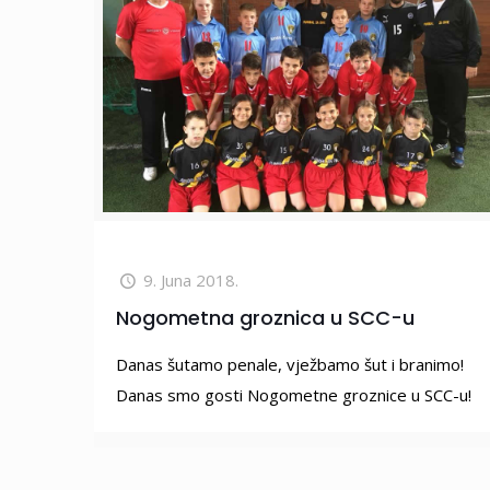
9. Juna 2018.
Nogometna groznica u SCC-u
Danas šutamo penale, vježbamo šut i branimo!
Danas smo gosti Nogometne groznice u SCC-u!