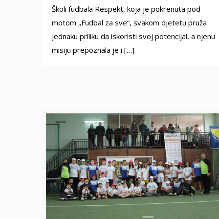
Školi fudbala Respekt, koja je pokrenuta pod
motom „Fudbal za sve“, svakom djetetu pruža
jednaku priliku da iskoristi svoj potencijal, a njenu
misiju prepoznala je i
[…]