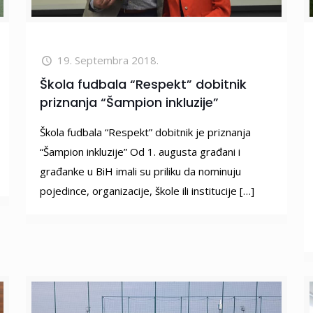
19. Septembra 2018.
Škola fudbala “Respekt” dobitnik
priznanja “Šampion inkluzije”
Škola fudbala “Respekt” dobitnik je priznanja
“Šampion inkluzije” Od 1. augusta građani i
građanke u BiH imali su priliku da nominuju
pojedince, organizacije, škole ili institucije
[…]