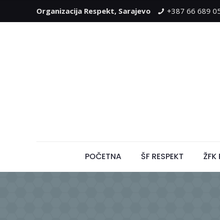
Organizacija Respekt, Sarajevo
+387 66 689 0
POČETNA
ŠF RESPEKT
ŽFK