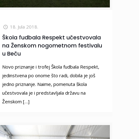
18. Jula 2018.
Škola fudbala Respekt učestvovala
na Ženskom nogometnom festivalu
u Beču
Novo priznanje i trofej Škola fudbala Respekt,
jedinstvena po onome što radi, dobila je još
jedno priznanje. Naime, pomenuta škola
učestvovala je i predstavljala državu na
Ženskom
[…]