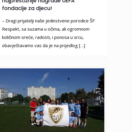
najprestižnije nagrade UEFA
fondacije za djecu!
– Dragi prijatelji naše jedinstvene porodice ŠF
Respekt, sa suzama u očima, ali ogromnom
količinom sreće, radosti, i ponosa u srcu,
obavještavamo vas da je na prijedlog
[…]