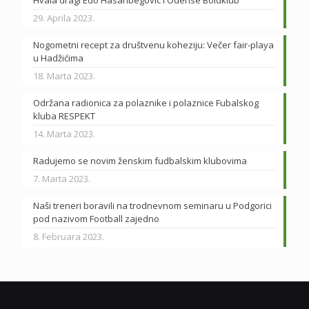
Hvala dragi Edo Hasanbegovic i Odense Boldklub
29. Aprila 2023.
Nogometni recept za društvenu koheziju: Večer fair-playa
u Hadžićima
18. Marta 2023.
Održana radionica za polaznike i polaznice Fubalskog
kluba RESPEKT
14. Marta 2023.
Radujemo se novim ženskim fudbalskim klubovima
7. Marta 2023.
Naši treneri boravili na trodnevnom seminaru u Podgorici
pod nazivom Football zajedno
8. Februara 2023.