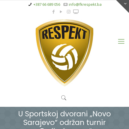
+387 66 689 056
info@fkrespekt.ba
U Sportskoj dvorani „Novo
Sarajevo“ održan turnir