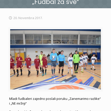
„Fudbal za sve“
20. Novembra 2017.
Mladi fudbaleri zajedno poslali poruku „Zanemarimo razlike“
i „NE mržnji“