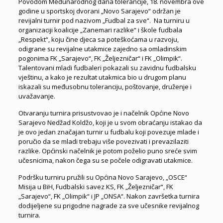
Povodom Međunarodnog dana tolerancije, 18. novembra ove
godine u sportskoj dvorani „Novo Sarajevo“ održan je
revijalni turnir pod nazivom „Fudbal za sve“. Na turniru u
organizaciji koalicije „Zanemari razlike“ i škole fudbala
„Respekt“, koju čine djeca sa poteškoćama u razvoju,
odigrane su revijalne utakmice zajedno sa omladinskim
pogonima FK „Sarajevo“, FK „Željezničar“ i FK „Olimpik“.
Talentovani mladi fudbaleri pokazali su zavidnu fudbalsku
vještinu, a kako je rezultat utakmica bio u drugom planu
iskazali su međusobnu toleranciju, poštovanje, druženje i
uvažavanje.
Otvaranju turnira prisustvovao je i načelnik Općine Novo
Sarajevo Nedžad Koldžo, koji je u svom obraćanju istakao da
je ovo jedan značajan turnir u fudbalu koji povezuje mlade i
poručio da se mladi trebaju više povezivati i prevazilaziti
razlike. Općinski načelnik je potom poželio puno sreće svim
učesnicima, nakon čega su se počele odigravati utakmice.
Podršku turniru pružili su Općina Novo Sarajevo, „OSCE“
Misija u BiH, Fudbalski savez KS, FK „Željezničar“, FK
„Sarajevo“, FK „Olimpik“ i JP „ONSA“. Nakon završetka turnira
dodijeljene su prigodne nagrade za sve učesnike revijalnog
turnira.