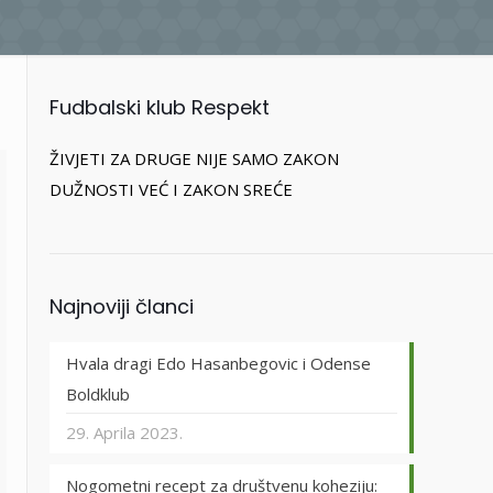
Fudbalski klub Respekt
ŽIVJETI ZA DRUGE NIJE SAMO ZAKON
DUŽNOSTI VEĆ I ZAKON SREĆE
Najnoviji članci
Hvala dragi Edo Hasanbegovic i Odense
Boldklub
29. Aprila 2023.
Nogometni recept za društvenu koheziju: