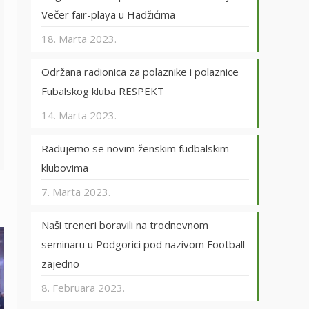
Večer fair-playa u Hadžićima
18. Marta 2023.
Održana radionica za polaznike i polaznice
Fubalskog kluba RESPEKT
14. Marta 2023.
Radujemo se novim ženskim fudbalskim
klubovima
7. Marta 2023.
Naši treneri boravili na trodnevnom
seminaru u Podgorici pod nazivom Football
zajedno
8. Februara 2023.