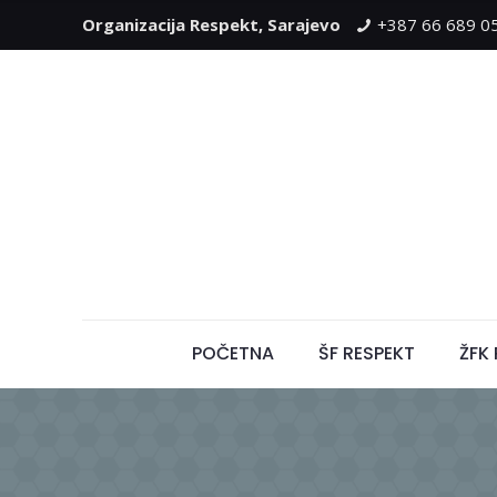
Organizacija Respekt, Sarajevo
+387 66 689 0
POČETNA
ŠF RESPEKT
ŽFK