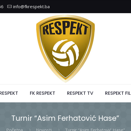
56
info@fkrespekt.ba
 RESPEKT
FK RESPEKT
RESPEKT TV
RESPEKT FI
Turnir “Asim Ferhatović Hase”
Početna
Novosti
Turnir “Asim Ferhatović Hase”